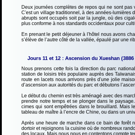
Deux journées complètes de repos qui ne sont pas vol
C'est un village traditionnel, à des années-lumières
abrupts sont occupés soit par la jungle, où des cigale
plus conforme à nos standards occidentaux pour cult
En prenant le petit déjeuner à l'hôtel nous avons 
s’élève de l’autre côté de la vallée, épaulé par une ri
Jours 11 et 12 : Ascension du Xueshan (3886
Nous prenons cette fois la direction du parc nationa
station de loisirs très populaire auprès des Taïwanai
route en lacets nous arrivons près d'une jolie mais
d’ascension aux autorités du parc et débutons l’ascen
Le début du chemin est très aménagé avec des marches
prendre notre temps et se plonger dans le paysage. 
cimes qui sont empêtrées dans le brouillard. Mais le
tableau de maître à l’encre de Chine, ou dans un uni
Après une heure de marche dans ce bain de forêt n
dortoir et rejoignons la cuisine où de nombreux rando
des locaux. Mais nous nous en contentons compte tenu