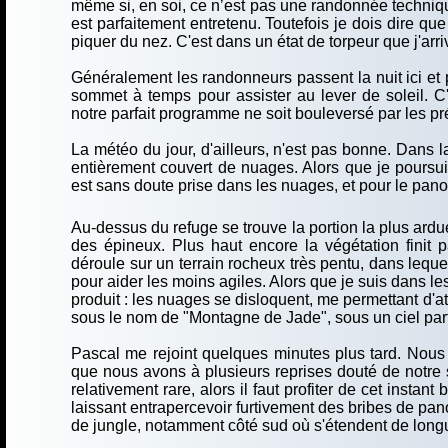
même si, en soi, ce n’est pas une randonnée technique
est parfaitement entretenu. Toutefois je dois dire 
piquer du nez. C'est dans un état de torpeur que j'arr
Généralement les randonneurs passent la nuit ici et po
sommet à temps pour assister au lever de soleil. C
notre parfait programme ne soit bouleversé par les p
La météo du jour, d'ailleurs, n'est pas bonne. Dans la
entièrement couvert de nuages. Alors que je poursui
est sans doute prise dans les nuages, et pour le panor
Au-dessus du refuge se trouve la portion la plus ardu
des épineux. Plus haut encore la végétation finit p
déroule sur un terrain rocheux très pentu, dans leque
pour aider les moins agiles. Alors que je suis dans le
produit : les nuages se disloquent, me permettant d
sous le nom de "Montagne de Jade", sous un ciel part
Pascal me rejoint quelques minutes plus tard. Nous 
que nous avons à plusieurs reprises douté de notre
relativement rare, alors il faut profiter de cet instan
laissant entrapercevoir furtivement des bribes de pan
de jungle, notamment côté sud où s'étendent de long