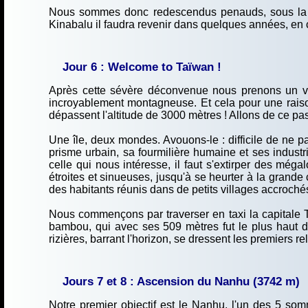
Nous sommes donc redescendus penauds, sous la s
Kinabalu il faudra revenir dans quelques années, en 
Jour 6 : Welcome to Taïwan !
Après cette sévère déconvenue nous prenons un vol 
incroyablement montagneuse. Et cela pour une raison
dépassent l'altitude de 3000 mètres ! Allons de ce pas
Une île, deux mondes. Avouons-le : difficile de ne p
prisme urbain, sa fourmilière humaine et ses industri
celle qui nous intéresse, il faut s'extirper des mégal
étroites et sinueuses, jusqu'à se heurter à la grande 
des habitants réunis dans de petits villages accro
Nous commençons par traverser en taxi la capitale Ta
bambou, qui avec ses 509 mètres fut le plus haut d
rizières, barrant l'horizon, se dressent les premiers
Jours 7 et 8 : Ascension du Nanhu (3742 m)
Notre premier objectif est le Nanhu, l'un des 5 so