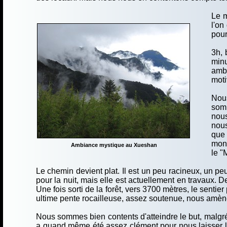
Le m
l'on
pour
3h, 
minu
ambi
moti
Nous
somm
nous
nous
que 
mont
Ambiance mystique au Xueshan
le "
Le chemin devient plat. Il est un peu racineux, un pe
pour la nuit, mais elle est actuellement en travaux. 
Une fois sorti de la forêt, vers 3700 mètres, le senti
ultime pente rocailleuse, assez soutenue, nous amèn
Nous sommes bien contents d'atteindre le but, malgré 
a quand même été assez clément pour nous laisser le 