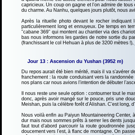
capricieux. Un coup on gagne et l'on admire de tous 
du charme. Au Nanhu, quelques jours plutôt, nous avi
Après la rituelle photo devant le rocher indiquant
particulièrement long et ennuyeux. De temps en tem
"cabane 369" qui montent au chantier via des chariot
bas nous informons les gardes de notre sortie du parc
(franchissant le col Hehuan à plus de 3200 mètres !), 
Jour 13 : Ascension du Yushan (3952 m)
Du repos aurait été bien mérité, mais il va s'avérer
franchement : la route conduisant vers la randonnée
nos plans car nous avions l'intention de débuter l'asce
Il nous reste une seule option : contourner tout le ma
donc, après avoir mangé sur le pouce, pris une douch
Meishan, puis la célèbre forêt d'Alishan. C'est long, 
Nous voilà enfin au Paiyun Mountaineering Center, à 2
dur mais nous sommes prêts à serrer les dents jusqu'au
faut tout d'abord parcourir la route goudronnée jusq
doucement vers l'est, à flanc de montagne. On passe 