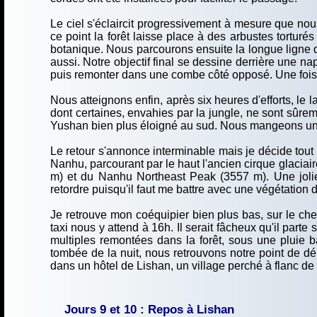
Le ciel s'éclaircit progressivement à mesure que n
ce point la forêt laisse place à des arbustes torturé
botanique. Nous parcourons ensuite la longue ligne d
aussi. Notre objectif final se dessine derrière une n
puis remonter dans une combe côté opposé. Une fois par
Nous atteignons enfin, après six heures d'efforts, 
dont certaines, envahies par la jungle, ne sont sûreme
Yushan bien plus éloigné au sud. Nous mangeons un 
Le retour s'annonce interminable mais je décide tout d
Nanhu, parcourant par le haut l'ancien cirque glaci
m) et du Nanhu Northeast Peak (3557 m). Une jolie 
retordre puisqu'il faut me battre avec une végétation
Je retrouve mon coéquipier bien plus bas, sur le ch
taxi nous y attend à 16h. Il serait fâcheux qu'il parte
multiples remontées dans la forêt, sous une pluie ba
tombée de la nuit, nous retrouvons notre point de dép
dans un hôtel de Lishan, un village perché à flanc de 
Jours 9 et 10 : Repos à Lishan