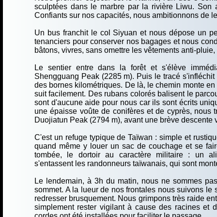
sculptées dans le marbre par la rivière Liwu. Son a
Confiants sur nos capacités, nous ambitionnons de le r
Un bus franchit le col Siyuan et nous dépose un p
tenanciers pour conserver nos bagages et nous condui
bâtons, vivres, sans omettre les vêtements anti-pluie,
Le sentier entre dans la forêt et s'élève imméd
Shengguang Peak (2285 m). Puis le tracé s'infléchit 
des bornes kilométriques. De là, le chemin monte en l
suit facilement. Des rubans colorés balisent le parco
sont d'aucune aide pour nous car ils sont écrits uniq
une épaisse voûte de conifères et de cyprès, nous t
Duojiatun Peak (2794 m), avant une brève descente 
C'est un refuge typique de Taïwan : simple et rustiq
quand même y louer un sac de couchage et se faire se
tombée, le dortoir au caractère militaire : un a
s'entassent les randonneurs taïwanais, qui sont mont
Le lendemain, à 3h du matin, nous ne sommes pas fâ
sommet. A la lueur de nos frontales nous suivons le s
redresser brusquement. Nous grimpons très raide entre l
simplement rester vigilant à cause des racines et d
cordes ont été installées pour faciliter le passage.