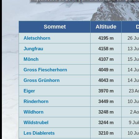
Sommet
Altitude
D
Aletschhorn
4195 m
26 Jui
Jungfrau
4158 m
13 Jui
Mönch
4107 m
15 Jui
Gross Fiescherhorn
4049 m
14 Jui
Gross Grünhorn
4043 m
14 Jui
Eiger
3970 m
23 A
Rinderhorn
3449 m
10 Jui
Wildhorn
3248 m
2 Ao
Wildstrubel
3244 m
9 Jui
Les Diablerets
3210 m
10 Jui